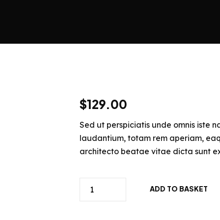
$
129.00
Sed ut perspiciatis unde omnis iste 
laudantium, totam rem aperiam, eaque
architecto beatae vitae dicta sunt e
White
ADD TO BASKET
T-
shirt