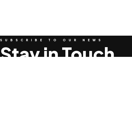
SUBSCRIBE TO OUR NEWS
Stay in Touch
We are dedicated to providing a holistic, science-backe
experience the best of rehab and strength and conditionin