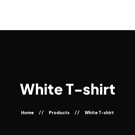
About Us
Rehab
Coaching
Blog
White T-shirt
Home
Products
White T-shirt