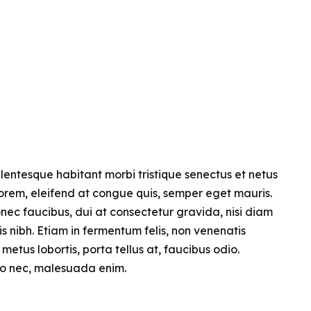
llentesque habitant morbi tristique senectus et netus
 lorem, eleifend at congue quis, semper eget mauris.
nec faucibus, dui at consectetur gravida, nisi diam
is nibh. Etiam in fermentum felis, non venenatis
etus lobortis, porta tellus at, faucibus odio.
leo nec, malesuada enim.