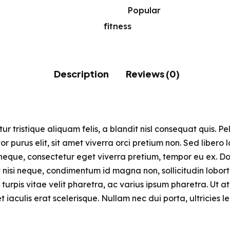
quantity
Category:
Popular
Tag:
fitness
Description
Reviews (0)
tristique aliquam felis, a blandit nisl consequat quis. Pe
r purus elit, sit amet viverra orci pretium non. Sed libero
neque, consectetur eget viverra pretium, tempor eu ex. Do
t nisi neque, condimentum id magna non, sollicitudin lobort
rpis vitae velit pharetra, ac varius ipsum pharetra. Ut at m
aculis erat scelerisque. Nullam nec dui porta, ultricies 