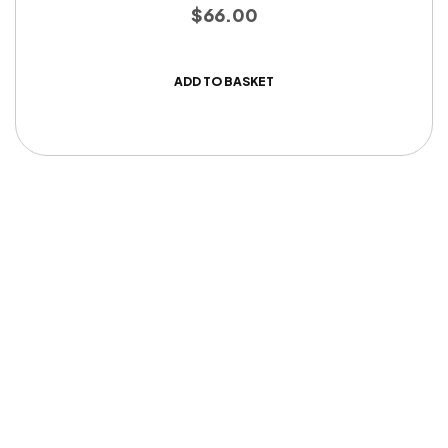
$
66.00
ADD TO BASKET